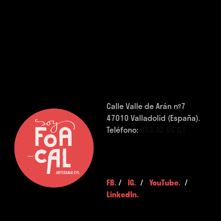
Calle Valle de Arán nº7
47010 Valladolid (España).
Teléfono:
983 32 05 01
FB.
/
IG.
/
YouTube.
/
LinkedIn.