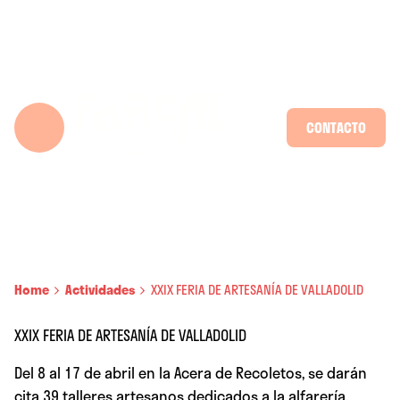
Skip
to
content
CONTACTO
Home
Actividades
XXIX FERIA DE ARTESANÍA DE VALLADOLID
XXIX FERIA DE ARTESANÍA DE VALLADOLID
⁣Del 8 al 17 de abril en la Acera de Recoletos, se darán
cita 39 talleres artesanos dedicados a la alfarería,