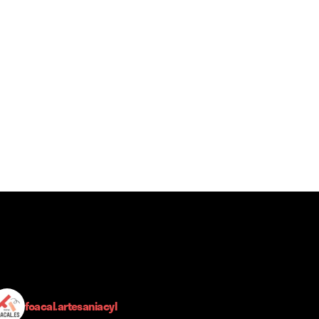
foacal.artesaniacyl