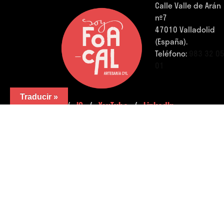
Calle Valle de Arán
nº7
47010 Valladolid
(España).
Teléfono:
983 32 0
01
Traducir »
FB.
/
IG.
/
YouTube.
/
LinkedIn.