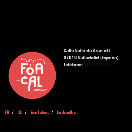
Calle Valle de Arán nº7
47010 Valladolid (España).
Teléfono:
983 32 05 01
FB.
/
IG.
/
YouTube.
/
LinkedIn.