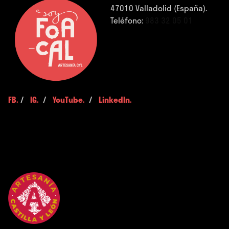
47010 Valladolid (España).
Teléfono:
983 32 05 01
FB.
/
IG.
/
YouTube.
/
LinkedIn.