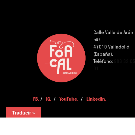
Calle Valle de Arán
nº7
47010 Valladolid
(España).
Teléfono:
983 32 0
01
FB.
/
IG.
/
YouTube.
/
LinkedIn.
Traducir »