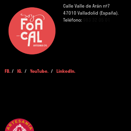
Calle Valle de Arán nº7
47010 Valladolid (España).
Teléfono:
983 32 05 01
FB.
/
IG.
/
YouTube.
/
LinkedIn.