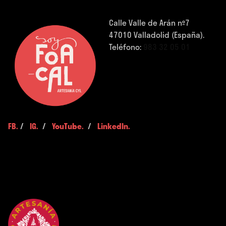
Calle Valle de Arán nº7
47010 Valladolid (España).
Teléfono:
983 32 05 01
FB.
/
IG.
/
YouTube.
/
LinkedIn.