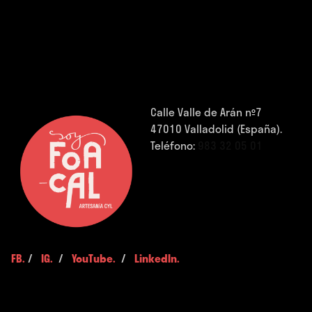
Calle Valle de Arán nº7
47010 Valladolid (España).
Teléfono:
983 32 05 01
FB.
/
IG.
/
YouTube.
/
LinkedIn.