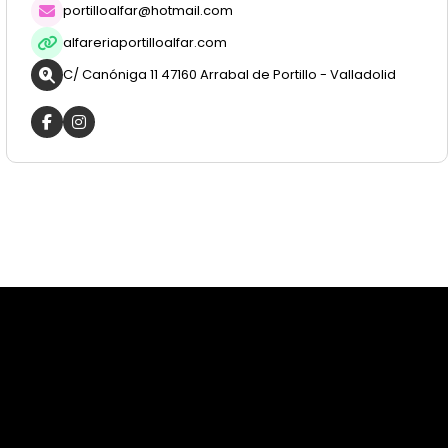
portilloalfar@hotmail.com
alfareriaportilloalfar.com
C/ Canóniga 11 47160 Arrabal de Portillo - Valladolid