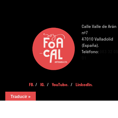
Calle Valle de Arán
nº7
47010 Valladolid
(España).
Teléfono:
983 32 0
01
FB.
/
IG.
/
YouTube.
/
LinkedIn.
Traducir »