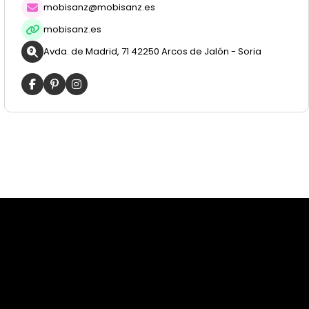
mobisanz@mobisanz.es
mobisanz.es
Avda. de Madrid, 71 42250 Arcos de Jalón - Soria