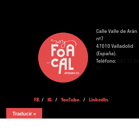
Calle Valle de Arán
nº7
47010 Valladolid
(España).
Teléfono:
983 32 0
01
FB.
/
IG.
/
YouTube.
/
LinkedIn.
Traducir »