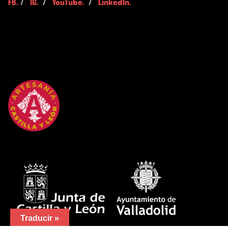
FB.
/
IG.
/
YouTube.
/
LinkedIn.
Traducir »