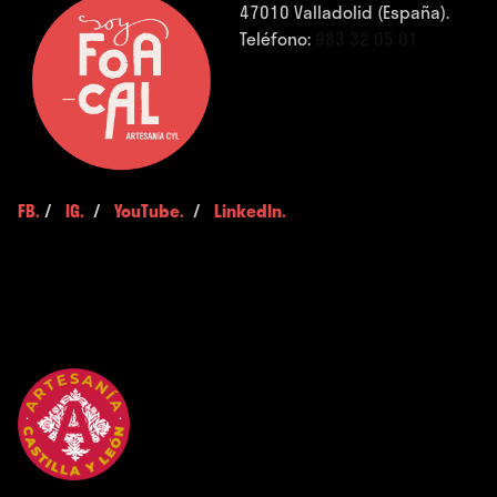
47010 Valladolid (España).
Teléfono:
983 32 05 01
FB.
/
IG.
/
YouTube.
/
LinkedIn.