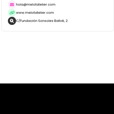
hola@melotatelier.com
www.melotatelier.com
C/Fundación Sonsoles Ballvé, 2