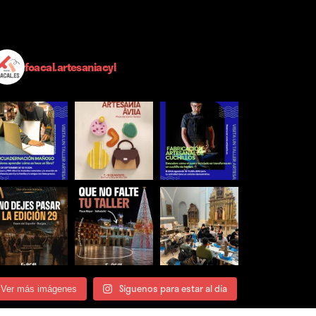
foacal.artesaniacyl
Síguenos para estar al día
Ver más imágenes