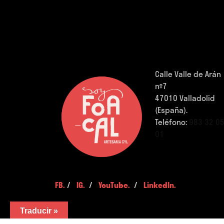
Calle Valle de Arán
nº7
47010 Valladolid
(España).
Teléfono:
983 32 0
01
FB.
/
IG.
/
YouTube.
/
LinkedIn.
Traducir »