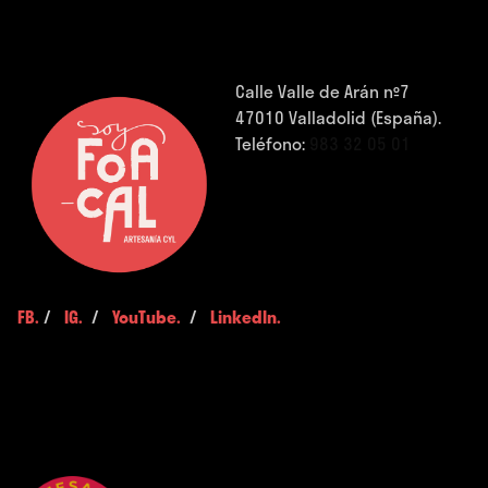
Calle Valle de Arán nº7
47010 Valladolid (España).
Teléfono:
983 32 05 01
FB.
/
IG.
/
YouTube.
/
LinkedIn.