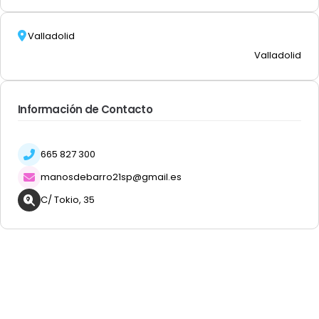
Valladolid
Valladolid
Información de Contacto
665 827 300
manosdebarro21sp@gmail.es
C/ Tokio, 35