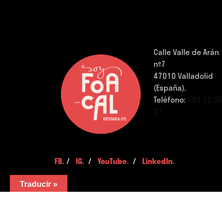
Calle Valle de Arán
nº7
47010 Valladolid
(España).
Teléfono:
983 32 0
01
FB.
/
IG.
/
YouTube.
/
LinkedIn.
Traducir »