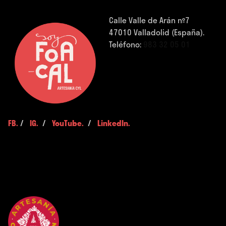
Calle Valle de Arán nº7
47010 Valladolid (España).
Teléfono:
983 32 05 01
FB.
/
IG.
/
YouTube.
/
LinkedIn.