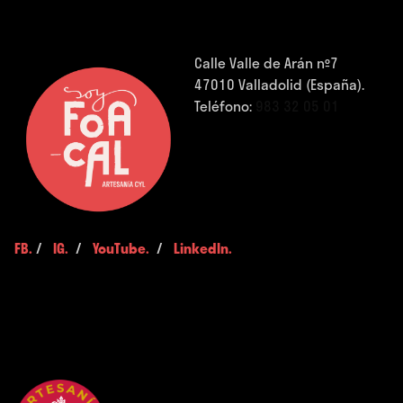
Calle Valle de Arán nº7
47010 Valladolid (España).
Teléfono:
983 32 05 01
FB.
/
IG.
/
YouTube.
/
LinkedIn.