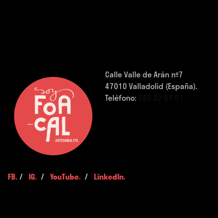
Calle Valle de Arán nº7
47010 Valladolid (España).
Teléfono:
983 32 05 01
FB.
/
IG.
/
YouTube.
/
LinkedIn.