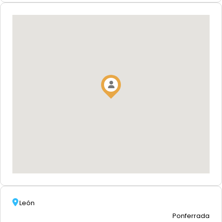
León
Ponferrada