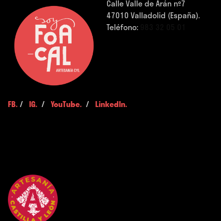
Calle Valle de Arán nº7
47010 Valladolid (España).
Teléfono:
983 32 05 01
FB.
/
IG.
/
YouTube.
/
LinkedIn.