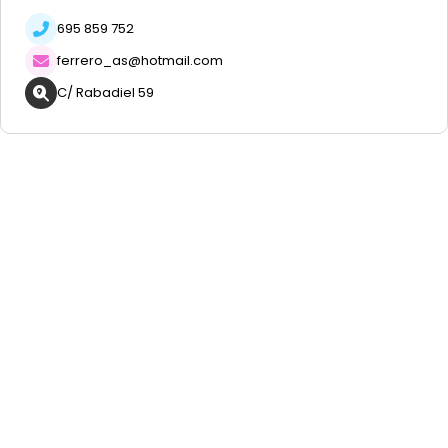
695 859 752
ferrero_as@hotmail.com
C/ Rabadiel 59