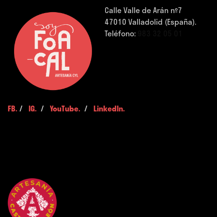
Calle Valle de Arán nº7
47010 Valladolid (España).
Teléfono:
983 32 05 01
FB.
/
IG.
/
YouTube.
/
LinkedIn.