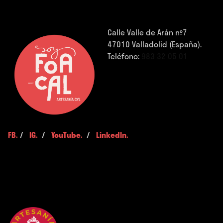
Calle Valle de Arán nº7
47010 Valladolid (España).
Teléfono:
983 32 05 01
FB.
/
IG.
/
YouTube.
/
LinkedIn.