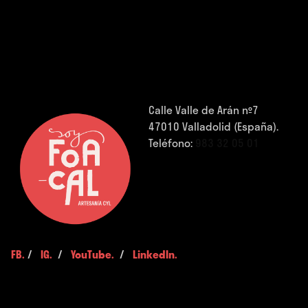
Calle Valle de Arán nº7
47010 Valladolid (España).
Teléfono:
983 32 05 01
FB.
/
IG.
/
YouTube.
/
LinkedIn.