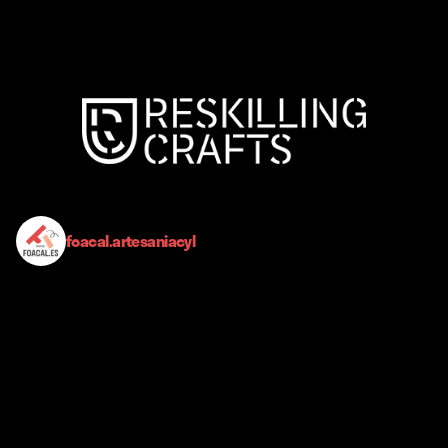
foacal.artesaniacyl