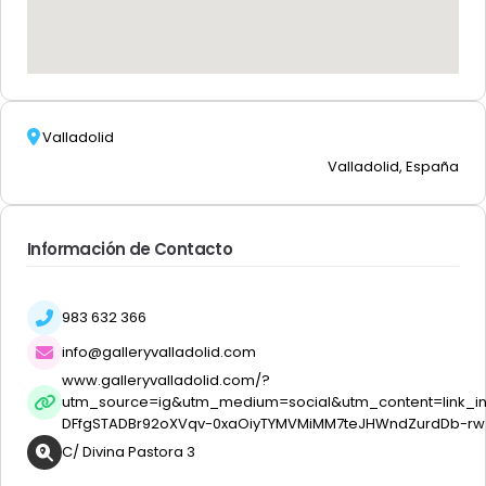
Valladolid
Valladolid, España
Información de Contacto
983 632 366
info@galleryvalladolid.com
www.galleryvalladolid.com/?
utm_source=ig&utm_medium=social&utm_content=link
DFfgSTADBr92oXVqv-0xaOiyTYMVMiMM7teJHWndZurdDb-
C/ Divina Pastora 3