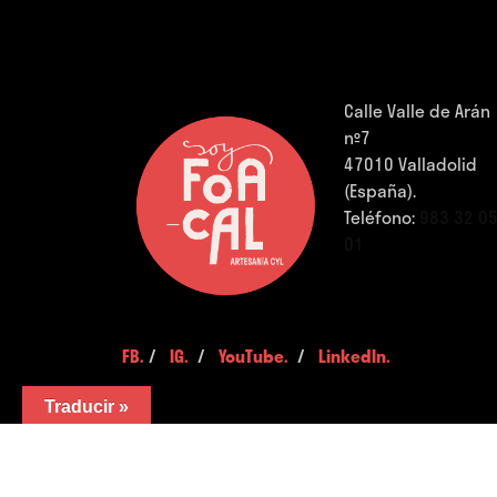
Calle Valle de Arán
nº7
47010 Valladolid
(España).
Teléfono:
983 32 0
01
FB.
/
IG.
/
YouTube.
/
LinkedIn.
Traducir »