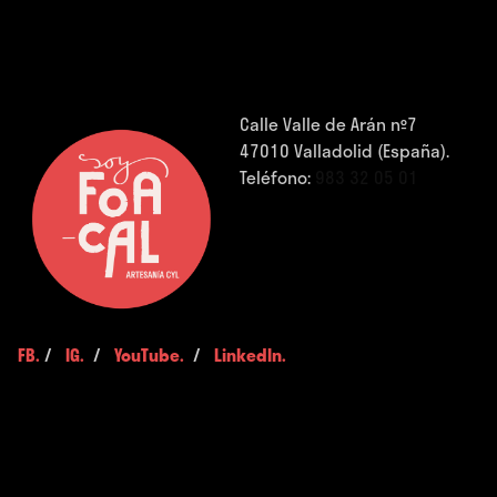
Calle Valle de Arán nº7
47010 Valladolid (España).
Teléfono:
983 32 05 01
FB.
/
IG.
/
YouTube.
/
LinkedIn.