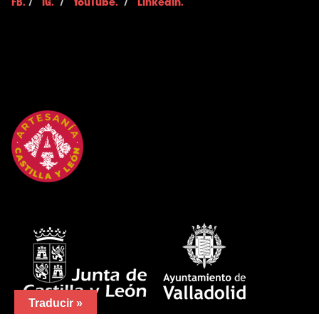
FB.
/
IG.
/
YouTube.
/
LinkedIn.
Traducir »