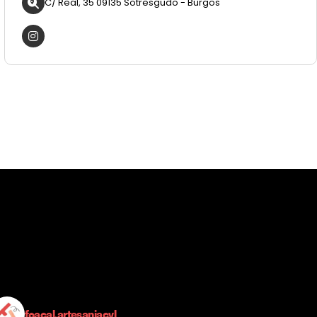
C/ Real, 35 09135 Sotresgudo - Burgos
foacal.artesaniacyl