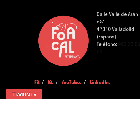
Calle Valle de Arán
nº7
47010 Valladolid
(España).
Teléfono:
983 32 0
01
FB.
/
IG.
/
YouTube.
/
LinkedIn.
Traducir »