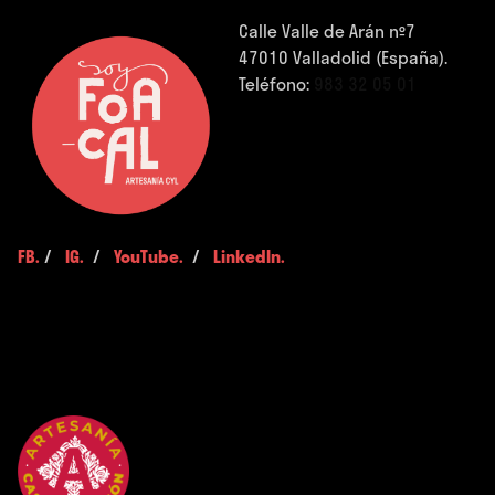
Calle Valle de Arán nº7
47010 Valladolid (España).
Teléfono:
983 32 05 01
FB.
/
IG.
/
YouTube.
/
LinkedIn.