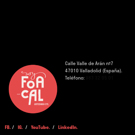
Calle Valle de Arán nº7
47010 Valladolid (España).
Teléfono:
983 32 05 01
FB.
/
IG.
/
YouTube.
/
LinkedIn.