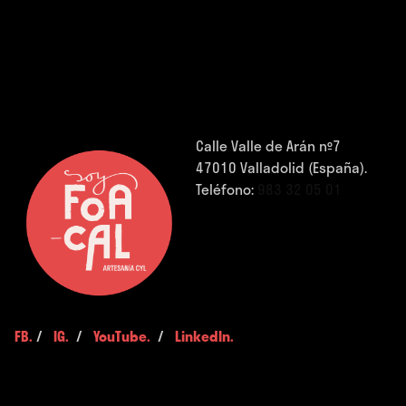
Calle Valle de Arán nº7
47010 Valladolid (España).
Teléfono:
983 32 05 01
FB.
/
IG.
/
YouTube.
/
LinkedIn.