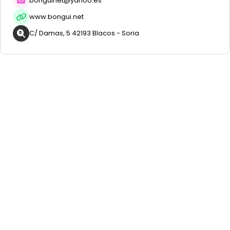
bonguinet@yahoo.es
www.bongui.net
C/ Damas, 5 42193 Blacos - Soria