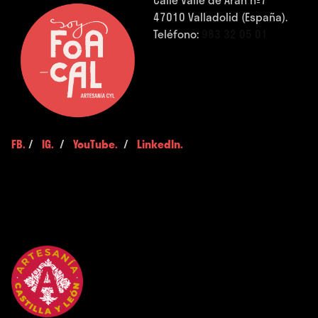
47010 Valladolid (España).
Teléfono:
983 32 05 01
FB.
/
IG.
/
YouTube.
/
LinkedIn.