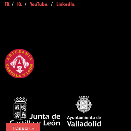
FB.
/
IG.
/
YouTube.
/
LinkedIn.
Traducir »