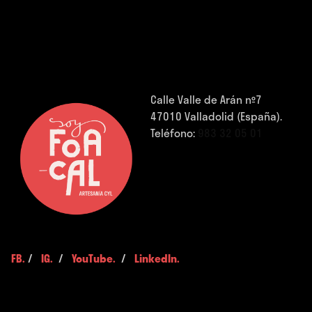
Calle Valle de Arán nº7
47010 Valladolid (España).
Teléfono:
983 32 05 01
FB.
/
IG.
/
YouTube.
/
LinkedIn.