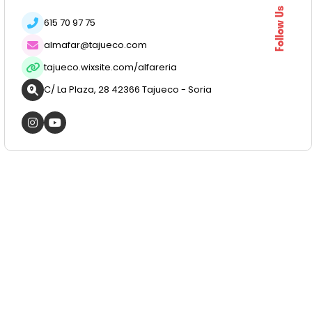
Follow Us
615 70 97 75
almafar@tajueco.com
tajueco.wixsite.com/alfareria
C/ La Plaza, 28 42366 Tajueco - Soria