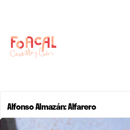
Skip
to
content
Alfonso Almazán: Alfarero