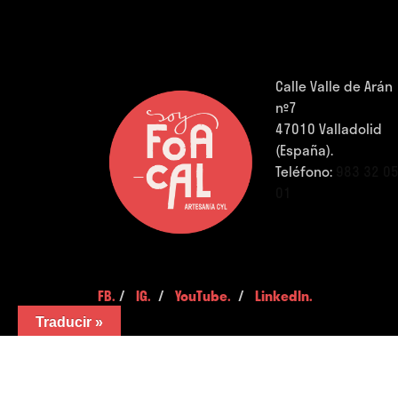
Calle Valle de Arán
nº7
47010 Valladolid
(España).
Teléfono:
983 32 0
01
FB.
/
IG.
/
YouTube.
/
LinkedIn.
Traducir »