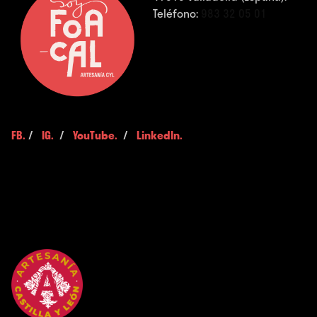
Teléfono:
983 32 05 01
FB.
/
IG.
/
YouTube.
/
LinkedIn.