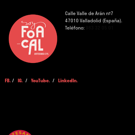
Calle Valle de Arán nº7
47010 Valladolid (España).
Teléfono:
983 32 05 01
FB.
/
IG.
/
YouTube.
/
LinkedIn.