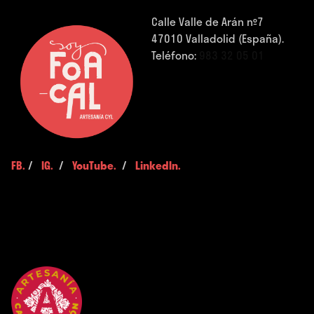
Calle Valle de Arán nº7
47010 Valladolid (España).
Teléfono:
983 32 05 01
FB.
/
IG.
/
YouTube.
/
LinkedIn.