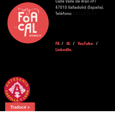
Calle Valle de Arán nº7
47010 Valladolid (España).
Teléfono:
983 32 05 01
FB.
/
IG.
/
YouTube.
/
LinkedIn.
Traducir »