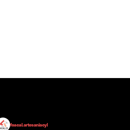
foacal.artesaniacyl