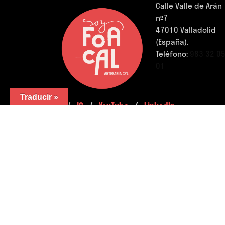
Calle Valle de Arán
nº7
47010 Valladolid
(España).
Teléfono:
983 32 0
01
Traducir »
FB.
/
IG.
/
YouTube.
/
LinkedIn.