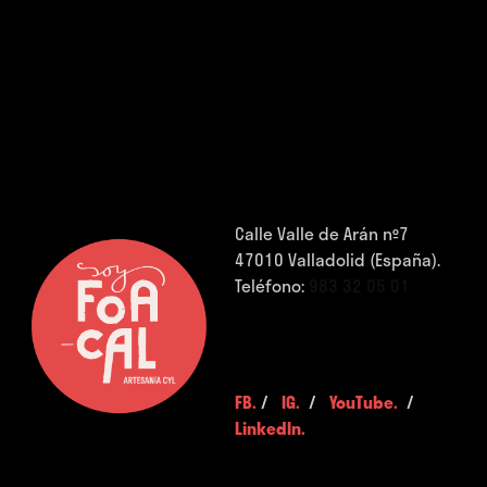
Calle Valle de Arán nº7
47010 Valladolid (España).
Teléfono:
983 32 05 01
FB.
/
IG.
/
YouTube.
/
LinkedIn.