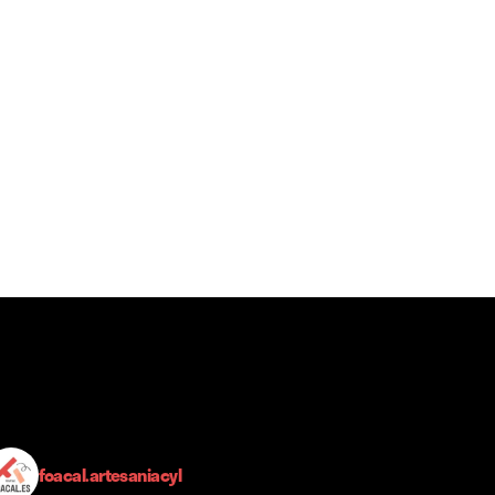
foacal.artesaniacyl