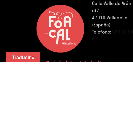
Calle Valle de Arán
nº7
47010 Valladolid
(España).
Teléfono:
983 32 0
01
Traducir »
FB.
/
IG.
/
YouTube.
/
LinkedIn.