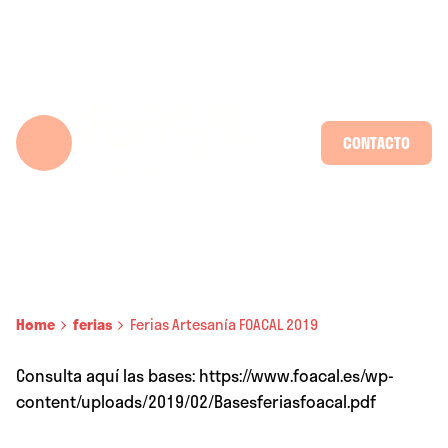
Skip
to
content
CONTACTO
Home
ferias
Ferias Artesanía FOACAL 2019
Consulta aquí las bases: https://www.foacal.es/wp-
content/uploads/2019/02/Basesferiasfoacal.pdf