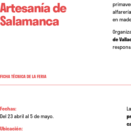
Artesanía de
primaver
alfarerí
Salamanca
en mader
Organiz
de Valla
responsa
FICHA TÉCNICA DE LA FERIA
Fechas:
L
Del 23 abril al 5 de mayo.
p
c
Ubicación: