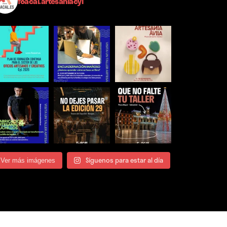
foacal.artesaniacyl
Síguenos para estar al día
Ver más imágenes