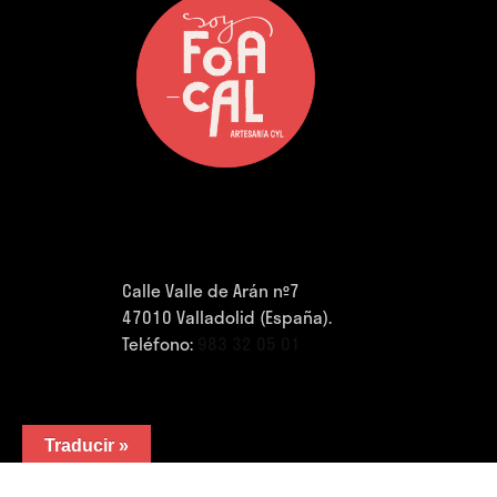
Calle Valle de Arán nº7
47010 Valladolid (España).
Teléfono:
983 32 05 01
Traducir »
FB.
/
IG.
/
YouTube.
/
LinkedIn.