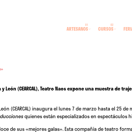
ARTESANOS
CURSOS
FERI
a»
la y León (CEARCAL), Teatro Naos expone una muestra de traj
y León (CEARCAL) inaugura el lunes 7 de marzo hasta el 25 d
oducciones
quienes están especializados en espectáculos hi
doce de sus «mejores galas». Esta compañía de teatro forma