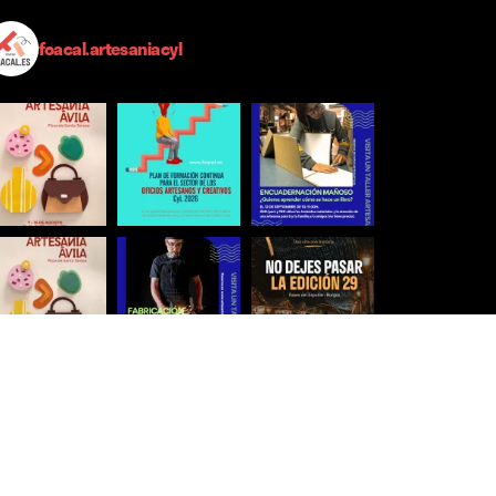
foacal.artesaniacyl
Síguenos para estar al día
Ver más imágenes