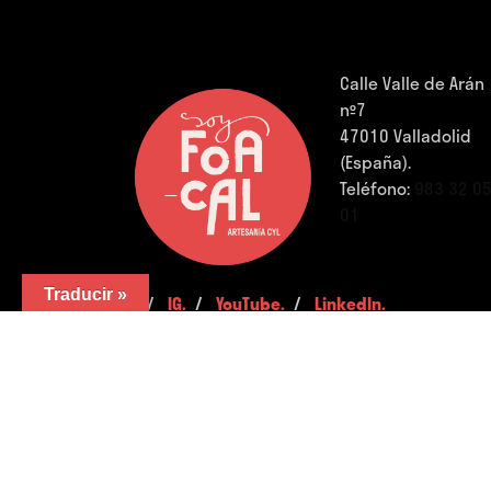
Calle Valle de Arán
nº7
47010 Valladolid
(España).
Teléfono:
983 32 0
01
Traducir »
FB.
/
IG.
/
YouTube.
/
LinkedIn.