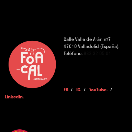
Calle Valle de Arán nº7
47010 Valladolid (España).
Teléfono:
983 32 05 01
FB.
/
IG.
/
YouTube.
/
LinkedIn.