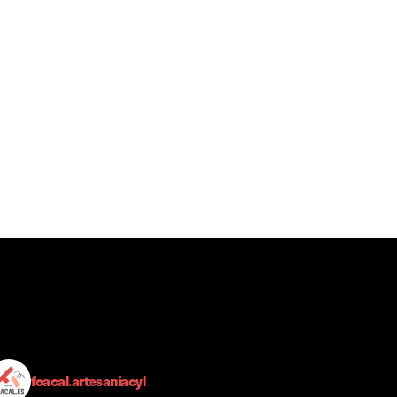
foacal.artesaniacyl