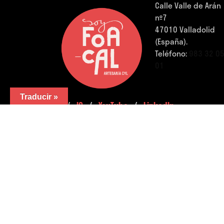
Calle Valle de Arán
nº7
47010 Valladolid
(España).
Teléfono:
983 32 0
01
Traducir »
FB.
/
IG.
/
YouTube.
/
LinkedIn.