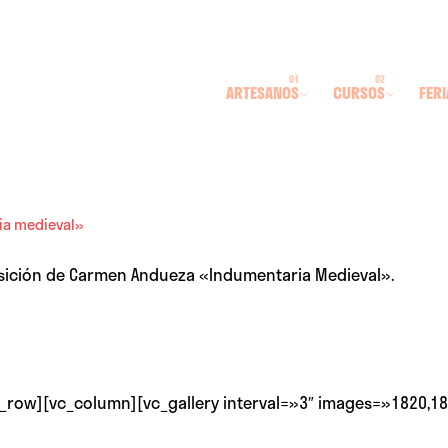
ARTESANOS
CURSOS
FERI
ia medieval»
ición de Carmen Andueza «Indumentaria Medieval».
_row][vc_column][vc_gallery interval=»3″ images=»1820,18