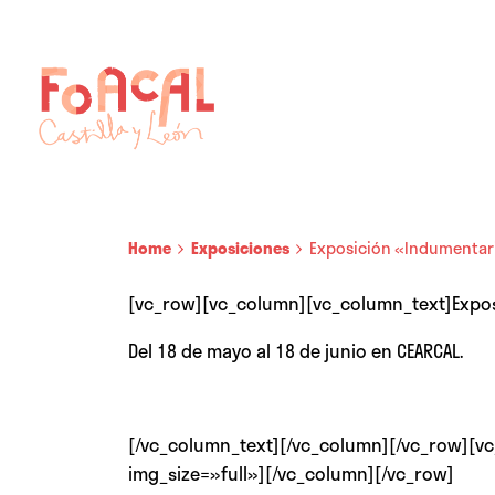
Skip
to
content
Home
Exposiciones
Exposición «Indumentar
[vc_row][vc_column][vc_column_text]Expos
Del 18 de mayo al 18 de junio en CEARCAL.
[/vc_column_text][/vc_column][/vc_row][vc
img_size=»full»][/vc_column][/vc_row]