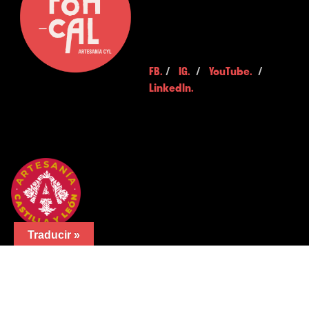
FB.
/
IG.
/
YouTube.
/
LinkedIn.
Traducir »