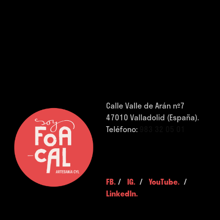
Calle Valle de Arán nº7
47010 Valladolid (España).
Teléfono:
983 32 05 01
FB.
/
IG.
/
YouTube.
/
LinkedIn.