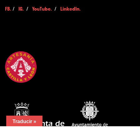
FB.
/
IG.
/
YouTube.
/
LinkedIn.
Traducir »