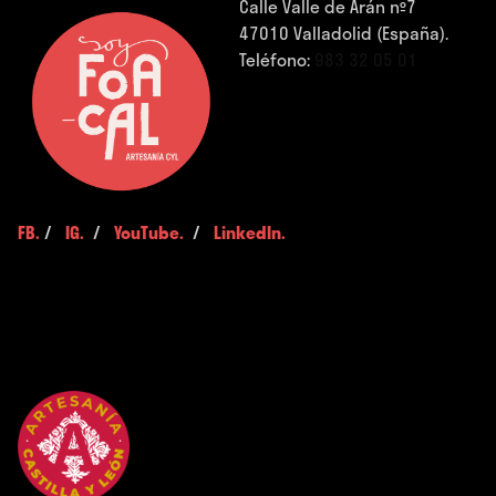
Calle Valle de Arán nº7
47010 Valladolid (España).
Teléfono:
983 32 05 01
FB.
/
IG.
/
YouTube.
/
LinkedIn.